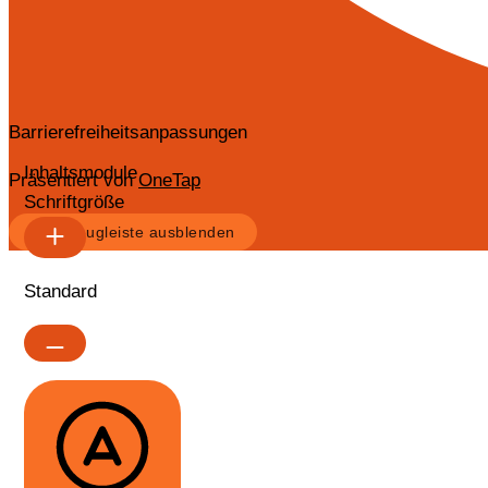
Barrierefreiheitsanpassungen
Inhaltsmodule
Präsentiert von
OneTap
Schriftgröße
Werkzeugleiste ausblenden
Standard