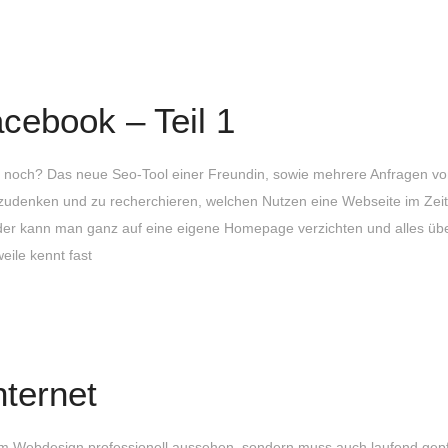
cebook – Teil 1
 noch? Das neue Seo-Tool einer Freundin, sowie mehrere Anfragen vo
udenken und zu recherchieren, welchen Nutzen eine Webseite im Zeita
der kann man ganz auf eine eigene Homepage verzichten und alles üb
eile kennt fast
ternet
r im Webdesign professionell aussehen, sondern muss auch laufend gepfl