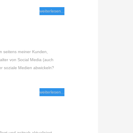
weiterlesen...
n seitens meiner Kunden,
lter von Social Media (auch
er soziale Medien abwickeln?
weiterlesen...
egt und zeitnah aktualisiert