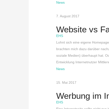
News
7. August 2017
Website vs Fa
EHS
Lohnt sich eine eigene Homepage
brachten mich dazu darüber nachz
soziale Medien) überhaupt hat. O
Entwicklung Internetnutzer Mittlerw
News
15. Mai 2017
Werbung im In
EHS
Eine Internetseite sollte nicht nu